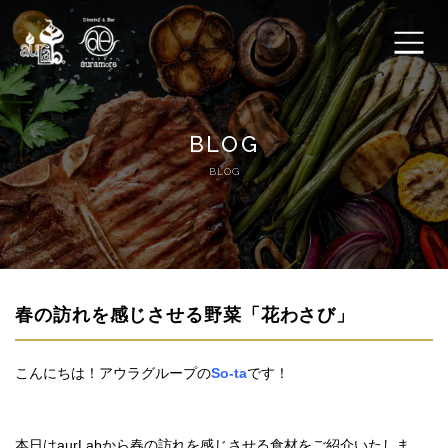
HOME
BLOG
アウラボ【aurLab.】
BLOG
アウラモア【auramore】
FOOD
春の訪れを感じさせる野菜「花わさび」
DRINK
こんにちは！アウラグループの
So-ta
です！
ACCESS
PRIVACY POLICY
本日はaurLabから春の訪れを感じさせる食材をご紹介いたしま