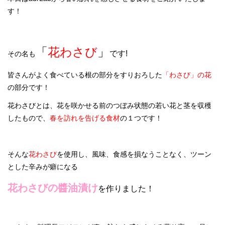
す！
CONTACT
INFO
「
花わさび
」
です!
その名も
BLOG
皆さんがよく食べている根の部分をすりおろした
「わさび」の
花
の部分です！
花わさびとは、花を咲かせる前のつぼみ状態の若い花と茎を収穫
したもので、
春を訪れを告げる食材
の１つです！
そんな
花わさび
を使用し、風味、食感を損なうことなく、ツーン
とした辛みが癖になる
花わさびの醬油漬け
を作りました！